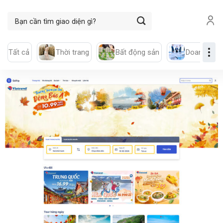
Skip
Tìm
to
kiếm:
content
Tất cả
Thời trang
Bất động sản
Doanh nghi